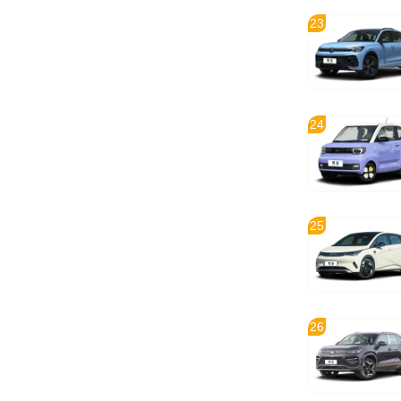
23
24
25
26