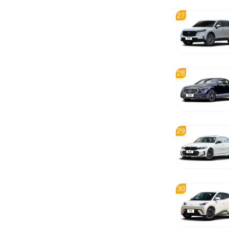
27
28
29
30