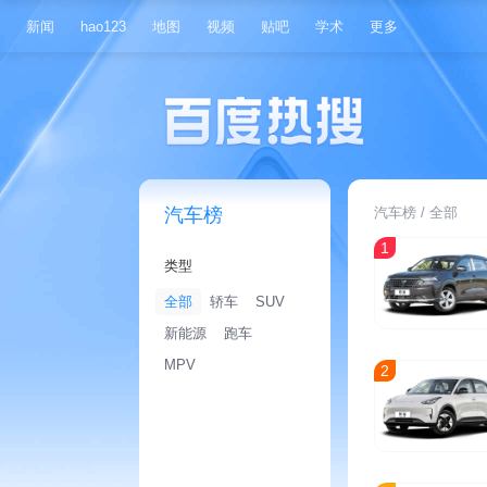
新闻
hao123
地图
视频
贴吧
学术
更多
汽车榜
汽车榜
/ 全部
1
类型
全部
轿车
SUV
新能源
跑车
MPV
2